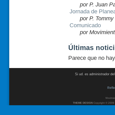
por P. Juan P
Jornada de Plane
por P. Tommy 
Comunicado
por Movimient
Últimas notic
Parece que no hay 
Si ud. es administrador de
Refle
Movimien
THEME DESIGN
Copyright © 2009