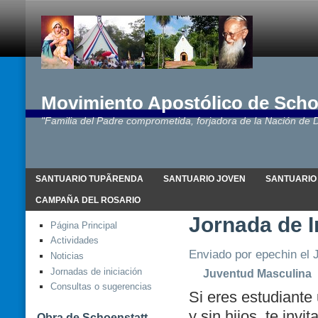
Movimiento Apostólico de Scho
"Familia del Padre comprometida, forjadora de la Nación de D
SANTUARIO TUPÃRENDA
SANTUARIO JOVEN
SANTUARIO
CAMPAÑA DEL ROSARIO
Jornada de I
Página Principal
Actividades
Enviado por epechin el J
Noticias
Jornadas de iniciación
Juventud Masculina
Consultas o sugerencias
Si eres estudiante 
y sin hijos, te inv
Obra de Schoenstatt