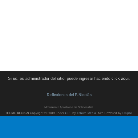
.
Si ud. es administrador del sitio, puede ingresar haciendo
click aquí
.
Reflexiones del P. Nicolás
Movimiento Apostólico de Schoenstatt
THEME DESIGN
Copyright © 2009 under
GPL
by
Tribute Media
. Site Powered by
Drupal
.