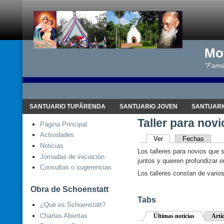
Mo
"Famil
SANTUARIO TUPÃRENDA
SANTUARIO JOVEN
SANTUARI
Taller para novi
Página Principal
Actividades
Ver
Fechas
Noticias
Los talleres para novios que 
Jornadas de iniciación
juntos y quieren profundizar e
Consultas o sugerencias
Los talleres constan de vario
Obra de Schoenstatt
Tabs
¿Qué es Schoenstatt?
Charlas Abiertas
Últimas noticias
Artí