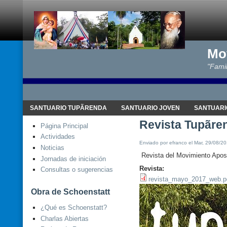
Mo
"Famil
SANTUARIO TUPÃRENDA
SANTUARIO JOVEN
SANTUARI
Revista Tupãre
Página Principal
Actividades
Enviado por efranco el Mar, 29/08/20
Noticias
Revista del Movimiento Apos
Jornadas de iniciación
Revista:
Consultas o sugerencias
revista_mayo_2017_web.p
Obra de Schoenstatt
¿Qué es Schoenstatt?
Charlas Abiertas