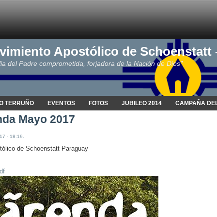
vimiento Apostólico de Schoenstatt
ia del Padre comprometida, forjadora de la Nación de Dios"
O TERRUÑO
EVENTOS
FOTOS
JUBILEO 2014
CAMPAÑA DEL
nda Mayo 2017
17 - 18:19.
tólico de Schoenstatt Paraguay
df