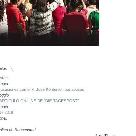
culos
statt
togio
cusaciones con el P. José Kentenich por abusos
oggio
RTÍCULO ON-LINE DE “DIE TAGESPOST”
togio
17-2018
hell
ólico de Schoenstatt
1 of 31
››