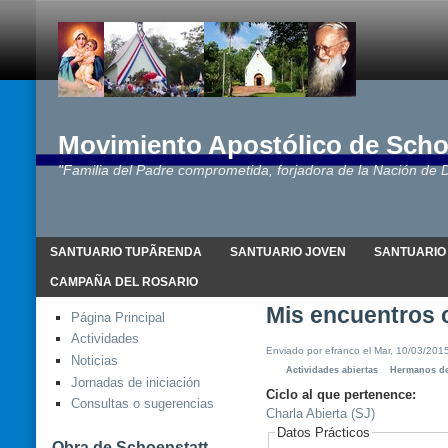
Movimiento Apostólico de Scho
"Familia del Padre comprometida, forjadora de la Nación de D
SANTUARIO TUPÃRENDA
SANTUARIO JOVEN
SANTUARIO
CAMPAÑA DEL ROSARIO
Mis encuentros 
Página Principal
Actividades
Enviado por efranco el Mar, 10/03/2015
Noticias
Actividades abiertas
Hermanos de
Jornadas de iniciación
Ciclo al que pertenence:
Consultas o sugerencias
Charla Abierta (SJ)
Datos Prácticos
Obra de Schoenstatt