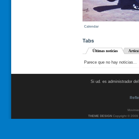
Calendar
Tabs
Últimas noticias
Artícu
Parece que no hay noticias...
Si ud. es administrador de
Refle
Movimien
THEME DESIGN
Copyright © 2009