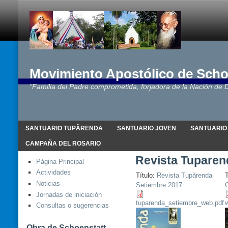
Movimiento Apostólico de Scho
"Familia del Padre comprometida, forjadora de la Nación de D
SANTUARIO TUPÃRENDA
SANTUARIO JOVEN
SANTUARIO
CAMPAÑA DEL ROSARIO
Revista Tuparen
Página Principal
Actividades
Título:
Revista Tupãrenda
T
Noticias
Setiembre 2017
O
Jornadas de iniciación
tuparenda_setiembre_web.pdf
w
Consultas o sugerencias
Obra de Schoenstatt