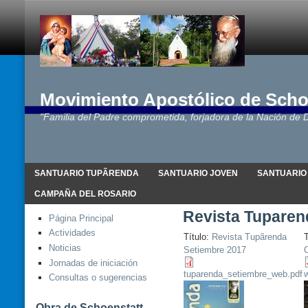
Movimiento Apostólico de Scho
"Familia del Padre comprometida, forjadora de la Nación de D
SANTUARIO TUPÃRENDA
SANTUARIO JOVEN
SANTUARIO
CAMPAÑA DEL ROSARIO
Revista Tuparen
Página Principal
Actividades
Título:
Revista Tupãrenda
T
Noticias
Setiembre 2017
O
Jornadas de iniciación
tuparenda_setiembre_web.pdf
w
Consultas o sugerencias
Obra de Schoenstatt