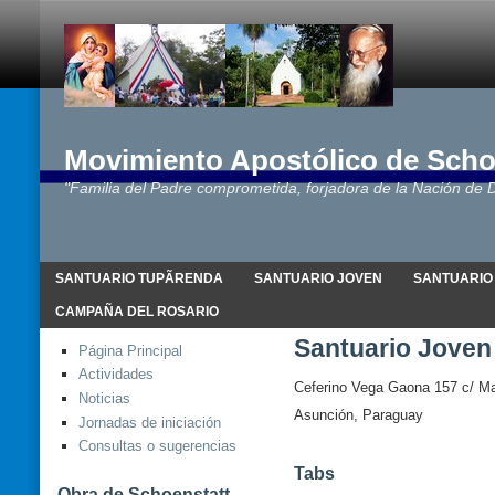
Movimiento Apostólico de Scho
"Familia del Padre comprometida, forjadora de la Nación de D
SANTUARIO TUPÃRENDA
SANTUARIO JOVEN
SANTUARIO
CAMPAÑA DEL ROSARIO
Santuario Joven
Página Principal
Actividades
Ceferino Vega Gaona 157 c/ Ma
Noticias
Asunción, Paraguay
Jornadas de iniciación
Consultas o sugerencias
Tabs
Obra de Schoenstatt