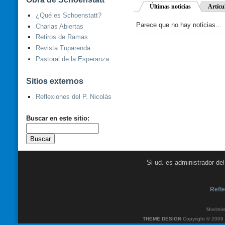
Últimas noticias
Artícu
¿Qué es Schoenstatt?
Parece que no hay noticias...
Charlas Abiertas
Retiros de Ramas
Revista Tuparenda
Pastoral de la Esperanza
Sitios externos
Reflexiones del P. Nicolás
Buscar en este sitio:
Si ud. es administrador de
Refle
Movimien
THEME DESIGN
Copyright © 2009