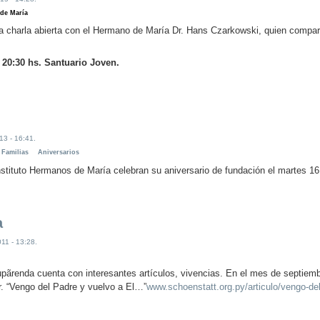
de María
 la charla abierta con el Hermano de María Dr. Hans Czarkowski, quien compar
 20:30 hs. Santuario Joven.
13 - 16:41.
e Familias
Aniversarios
Instituto Hermanos de María celebran su aniversario de fundación el martes 16
a
11 - 13:28.
o
pãrenda cuenta con interesantes artículos, vivencias. En el mes de septiembre
. “Vengo del Padre y vuelvo a El…”
www.schoenstatt.org.py/articulo/vengo-del