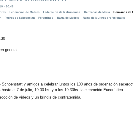
10 - 16:48.
ores
Federación de Madres
Federación de Matrimonios
Hermanas de María
Hermanos de 
r
Padres de Schoenstatt
Peregrinos
Rama de Madres
Rama de Mujeres profesionales
:30
 en general
e Schoenstatt y amigos a celebrar juntos los 100 años de ordenación sacerdot
a hasta el 7 de julio, 19:00 hs. y a las 19:30hs. la elebración Eucarística.
yeccción de videos y un brindis de confraternida.