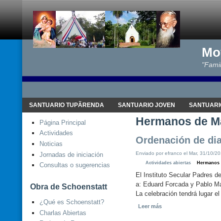
Mo
"Famil
SANTUARIO TUPÃRENDA
SANTUARIO JOVEN
SANTUARI
Hermanos de M
Página Principal
Actividades
Ordenación de di
Noticias
Enviado por efranco el Mar, 31/10/20
Jornadas de iniciación
Actividades abiertas
Hermanos 
Consultas o sugerencias
El Instituto Secular Padres d
a: Eduard Forcada y
Pablo Ma
Obra de Schoenstatt
La celebración tendrá lugar e
¿Qué es Schoenstatt?
Leer más
Charlas Abiertas