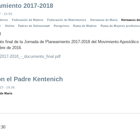
amiento 2017-2018
 - 15:55.
dores
Federación de Madres
Federación de Matrimonios
Hermanas de María
Hermanos de
r
Online
Padres de Schoenstatt
Peregrinos
Rama de Madres
Rama de Mujeres profesion
l
 final de la Jornada de Planeamiento 2017-2018 del Movimiento Apostólico d
bre de 2016.
2017-2018_-_documento_final.pdf
n el Padre Kentenich
15 - 19:36.
de María
:30