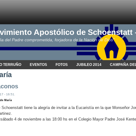
vimiento Apostólico de Schoenstatt
ia del Padre comprometida, forjadora de la Nación de Dios"
O TERRUÑO
EVENTOS
FOTOS
JUBILEO 2014
CAMPAÑA DEL
aría
aconos
17 - 16:51.
de María
e Schoenstatt tiene la alegría de invitar a la Eucaristía en la que Monseñor 
rtinez.
l sábado 4 de noviembre a las 18:00 hs en el Colegio Mayor Padre José Kente