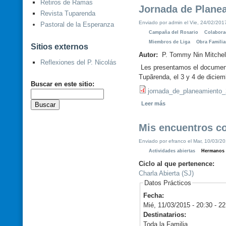
Retiros de Ramas
Jornada de Plane
Revista Tuparenda
Enviado por admin el Vie, 24/02/2017
Pastoral de la Esperanza
Campaña del Rosario
Colabora
Miembros de Liga
Obra Familia
Sitios externos
Autor:
P. Tommy Nin Mitchel
Reflexiones del P. Nicolás
Les presentamos el documento
Tupãrenda, el 3 y 4 de diciem
Buscar en este sitio:
jornada_de_planeamiento_
Leer más
Mis encuentros co
Enviado por efranco el Mar, 10/03/20
Actividades abiertas
Hermanos 
Ciclo al que pertenence:
Charla Abierta (SJ)
Datos Prácticos
Fecha:
Mié, 11/03/2015 -
20:30
-
22
Destinatarios:
Toda la Familia