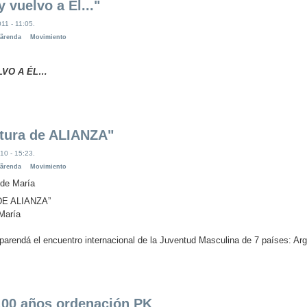
 vuelvo a El..."
11 - 11:05.
pãrenda
Movimiento
UELVO A ÉL…
ltura de ALIANZA"
10 - 15:23.
pãrenda
Movimiento
 de María
E ALIANZA”
María
Tuparendá el encuentro internacional de la Juventud Masculina de 7 países: Arg
100 años ordenación PK