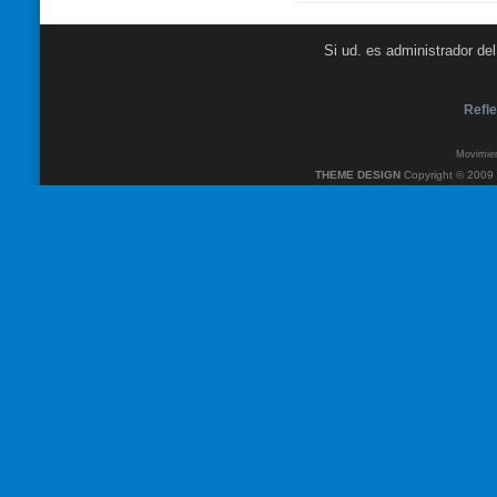
Si ud. es administrador de
Refle
Movimien
THEME DESIGN
Copyright © 2009