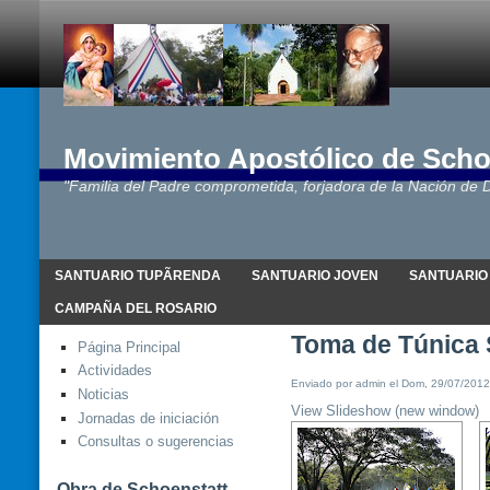
Movimiento Apostólico de Scho
"Familia del Padre comprometida, forjadora de la Nación de D
SANTUARIO TUPÃRENDA
SANTUARIO JOVEN
SANTUARIO
CAMPAÑA DEL ROSARIO
Toma de Túnica 
Página Principal
Actividades
Enviado por admin el Dom, 29/07/2012 
Noticias
View Slideshow (new window)
Jornadas de iniciación
Consultas o sugerencias
Obra de Schoenstatt