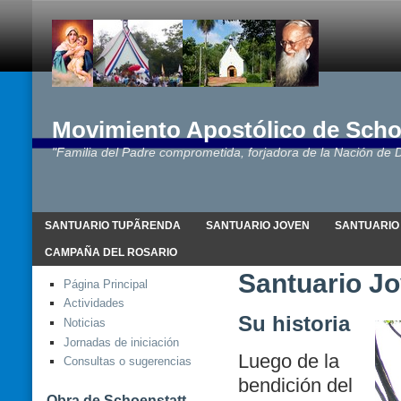
Movimiento Apostólico de Scho
"Familia del Padre comprometida, forjadora de la Nación de D
SANTUARIO TUPÃRENDA
SANTUARIO JOVEN
SANTUARIO
CAMPAÑA DEL ROSARIO
Santuario J
Página Principal
Actividades
Su historia
Noticias
Jornadas de iniciación
Luego de la
Consultas o sugerencias
bendición del
Obra de Schoenstatt