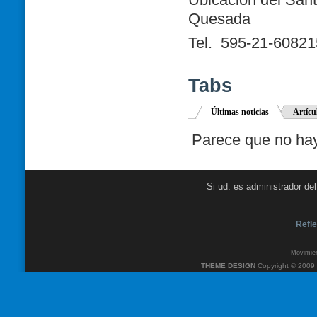
Quesada
Tel.
595-21-60821
Tabs
Últimas noticias
Artícu
Parece que no hay 
Si ud. es administrador de
Refle
Movimien
THEME DESIGN
Copyright © 2009