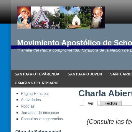
Movimiento Apostólico de Scho
"Familia del Padre comprometida, forjadora de la Nación de D
SANTUARIO TUPÃRENDA
SANTUARIO JOVEN
SANTUARIO
CAMPAÑA DEL ROSARIO
Charla Abier
Página Principal
Actividades
Ver
Fechas
Noticias
Jornadas de iniciación
Consultas o sugerencias
(Consulte las f
Obra de Schoenstatt