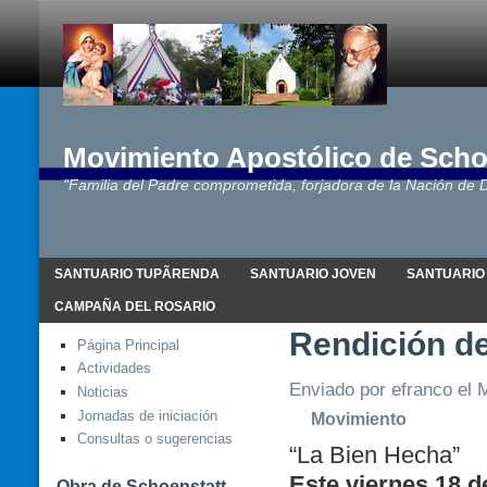
Movimiento Apostólico de Scho
"Familia del Padre comprometida, forjadora de la Nación de D
SANTUARIO TUPÃRENDA
SANTUARIO JOVEN
SANTUARIO
CAMPAÑA DEL ROSARIO
Rendición de
Página Principal
Actividades
Enviado por efranco el M
Noticias
Jornadas de iniciación
Movimiento
Consultas o sugerencias
“La Bien Hecha”
Este viernes 18 d
Obra de Schoenstatt