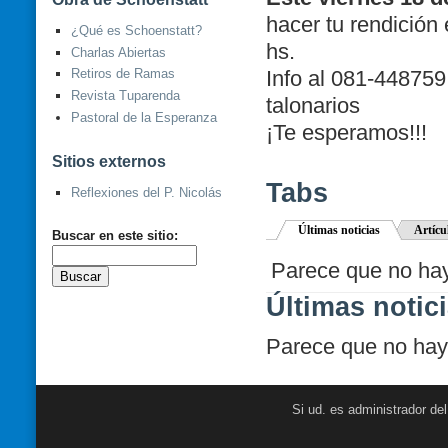
hacer tu rendición
¿Qué es Schoenstatt?
hs.
Charlas Abiertas
Info al 081-448759
Retiros de Ramas
Revista Tuparenda
talonarios
Pastoral de la Esperanza
¡Te esperamos!!!
Sitios externos
Tabs
Reflexiones del P. Nicolás
Últimas noticias
Artícu
Buscar en este sitio:
Parece que no hay 
Últimas notic
Parece que no hay 
Si ud. es administrador de