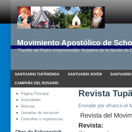
Movimiento Apostólico de Scho
"Familia del Padre comprometida, forjadora de la Nación de D
SANTUARIO TUPÃRENDA
SANTUARIO JOVEN
SANTUARIO
CAMPAÑA DEL ROSARIO
Revista Tupã
Página Principal
Actividades
Enviado por efranco el M
Noticias
Jornadas de iniciación
Revista del Movim
Consultas o sugerencias
Revista:
Obra de Schoenstatt