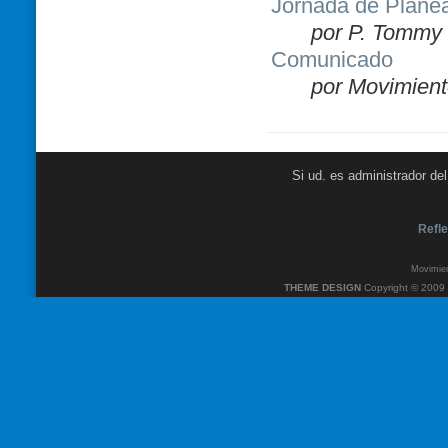
Jornada de Plane
por P. Tommy 
Comunicado
por Movimient
Si ud. es administrador de
Refle
Movimien
THEME DESIGN
Copyright © 2009