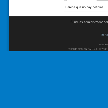
Parece que no hay noticias...
Si ud. es administrador de
Refle
Movimien
THEME DESIGN
Copyright © 2009