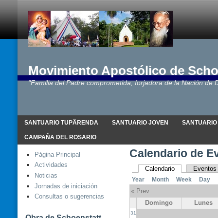
Movimiento Apostólico de Scho
"Familia del Padre comprometida, forjadora de la Nación de D
SANTUARIO TUPÃRENDA
SANTUARIO JOVEN
SANTUARIO
CAMPAÑA DEL ROSARIO
Calendario de E
Página Principal
Actividades
Calendario
Eventos
Noticias
Year
Month
Week
Day
Jornadas de iniciación
« Prev
Consultas o sugerencias
Domingo
Lunes
31
Obra de Schoenstatt