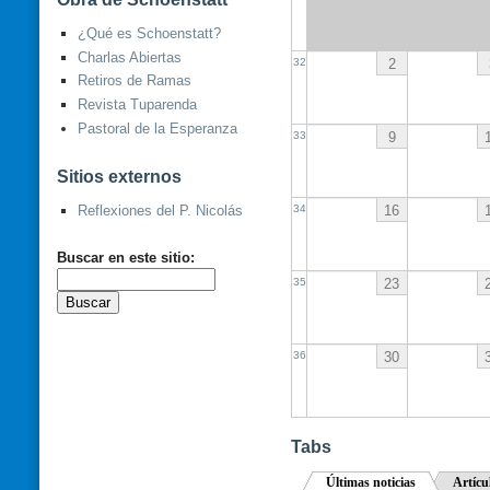
¿Qué es Schoenstatt?
Charlas Abiertas
2
32
Retiros de Ramas
Revista Tuparenda
Pastoral de la Esperanza
9
33
Sitios externos
Reflexiones del P. Nicolás
16
34
Buscar en este sitio:
23
35
30
36
Tabs
Últimas noticias
Artícu