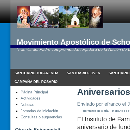
Movimiento Apostólico de Scho
"Familia del Padre comprometida, forjadora de la Nación de D
SANTUARIO TUPÃRENDA
SANTUARIO JOVEN
SANTUARIO
CAMPAÑA DEL ROSARIO
Aniversario
Página Principal
Actividades
Enviado por efranco el J
Noticias
Jornadas de iniciación
Hermanos de María
Instituto de 
Consultas o sugerencias
El Instituto de Fam
aniversario de fund
Obra de Schoenstatt