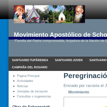
Movimiento Apostólico de Scho
"Familia del Padre comprometida, forjadora de la Nación de D
SANTUARIO TUPÃRENDA
SANTUARIO JOVEN
SANTUARIO
CAMPAÑA DEL ROSARIO
Peregrinació
Página Principal
Actividades
Enviado por racosta el J
Noticias
Jornadas de iniciación
Movimiento
Consultas o sugerencias
Obra de Schoenstatt