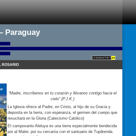
 – Paraguay
 ROSARIO
“Madre, inscríbenos en tu corazón y llévanos contigo hacia el
cielo” (P.J.K.)
La Iglesia ofrece al Padre, en Cristo, al hijo de su Gracia y
deposita en la tierra, con esperanza, el germen del cuerpo que
resucitará en la Gloria (Catecismo Católico)
El camposanto Aleluya es una tierra especialmente bendecida
por al Mater, por su cercanía con el santuario de Tupãrenda.