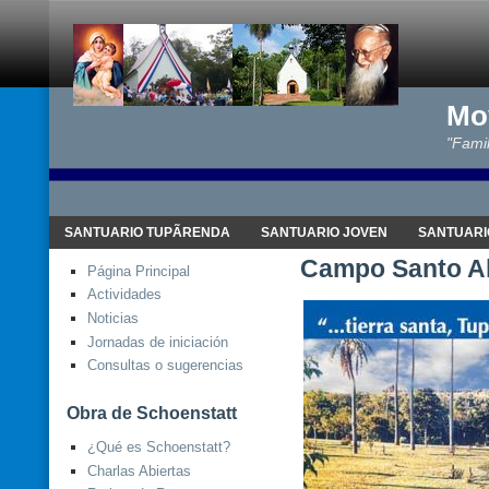
Mo
"Famil
SANTUARIO TUPÃRENDA
SANTUARIO JOVEN
SANTUARI
Campo Santo Al
Página Principal
Actividades
Noticias
Jornadas de iniciación
Consultas o sugerencias
Obra de Schoenstatt
¿Qué es Schoenstatt?
Charlas Abiertas