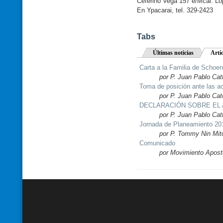
Ceferino Vega 157 e/Mcal. Ló
En Ypacarai, tel. 329-2423
Tabs
Últimas noticias
Artí
Carta a la Familia de Schoen
por P. Juan Pablo Cat
Toma de posición ante las a
por P. Juan Pablo Cat
DECLARACIÓN SOBRE EL A
por P. Juan Pablo Cat
Jornada de Planeamiento 20
por P. Tommy Nin Mitc
Comunicado
por Movimiento Apost