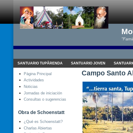
Mo
"Famil
SANTUARIO TUPÃRENDA
SANTUARIO JOVEN
SANTUARI
Campo Santo Al
Página Principal
Actividades
Noticias
Jornadas de iniciación
Consultas o sugerencias
Obra de Schoenstatt
¿Qué es Schoenstatt?
Charlas Abiertas