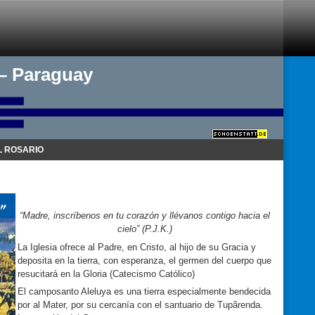
 – Paraguay
 ROSARIO
“Madre, inscríbenos en tu corazón y llévanos contigo hacia el
cielo” (P.J.K.)
La Iglesia ofrece al Padre, en Cristo, al hijo de su Gracia y
deposita en la tierra, con esperanza, el germen del cuerpo que
resucitará en la Gloria (Catecismo Católico)
El camposanto Aleluya es una tierra especialmente bendecida
por al Mater, por su cercanía con el santuario de Tupãrenda.