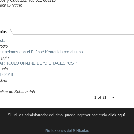
pez y Quesada, Tel. 021-608215
 0981-406639
culos
statt
togio
cusaciones con el P. José Kentenich por abusos
oggio
RTÍCULO ON-LINE DE “DIE TAGESPOST”
togio
17-2018
hell
ólico de Schoenstatt
1 of 31
››
Si ud. es administrador del sitio, puede ingresar haciendo
click aquí
.
Reflexiones del P. Nicolás