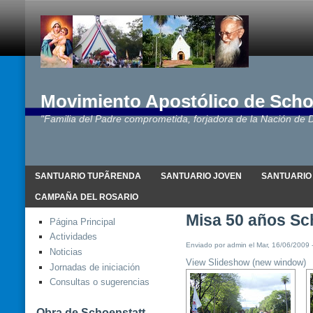
Movimiento Apostólico de Scho
"Familia del Padre comprometida, forjadora de la Nación de D
SANTUARIO TUPÃRENDA
SANTUARIO JOVEN
SANTUARIO
CAMPAÑA DEL ROSARIO
Misa 50 años Sc
Página Principal
Actividades
Enviado por admin el Mar, 16/06/2009 -
Noticias
View Slideshow (new window)
Jornadas de iniciación
Consultas o sugerencias
Obra de Schoenstatt