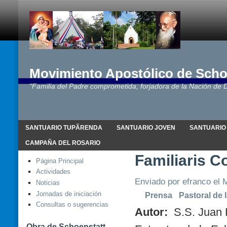
Movimiento Apostólico de Scho
"Familia del Padre comprometida, forjadora de la Nación de D
SANTUARIO TUPÃRENDA
SANTUARIO JOVEN
SANTUARIO
CAMPAÑA DEL ROSARIO
Familiaris C
Página Principal
Actividades
Enviado por efranco el M
Noticias
Jornadas de iniciación
Prensa
Pastoral de 
Consultas o sugerencias
Autor:
S.S. Juan P
Obra de Schoenstatt