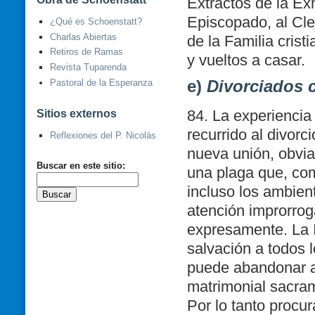
Extractos de la Exh
Episcopado, al Cler
¿Qué es Schoenstatt?
Charlas Abiertas
de la Familia crist
Retiros de Ramas
y vueltos a casar.
Revista Tuparenda
e)
Divorciados 
Pastoral de la Esperanza
84. La experiencia
Sitios externos
recurrido al divorc
Reflexiones del P. Nicolás
nueva unión, obvia
Buscar en este sitio:
una plaga que, co
incluso los ambien
atención improrrog
expresamente.
La 
salvación a todos 
puede abandonar a
matrimonial sacra
Por lo tanto procur