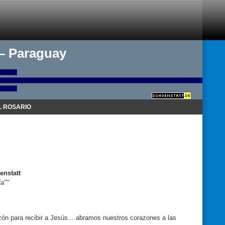
 – Paraguay
 ROSARIO
enstatt
ia""
azón para recibir a Jesús... abramos nuestros corazones a las