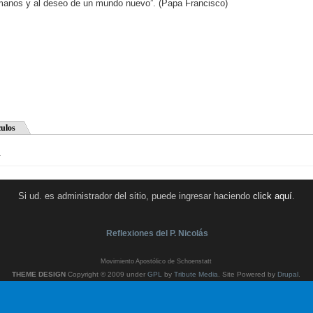
manos y al deseo de un mundo nuevo”. (Papa Francisco)
culos
.
Si ud. es administrador del sitio, puede ingresar haciendo
click aquí
.
Reflexiones del P. Nicolás
Movimiento Apostólico de Schoenstatt
THEME DESIGN
Copyright © 2009 under
GPL
by
Tribute Media
. Site Powered by
Drupal
.