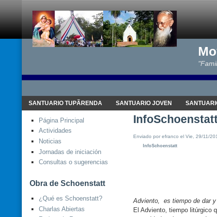
Mo
"Famil
SANTUARIO TUPÃRENDA
SANTUARIO JOVEN
SANTUARI
InfoSchoenstatt
Página Principal
Actividades
Enviado por efranco el Vie, 29/11/20
Noticias
InfoSchoenstatt
Jornadas de iniciación
Consultas o sugerencias
Obra de Schoenstatt
¿Qué es Schoenstatt?
Adviento,
es tiempo de dar y
Charlas Abiertas
El Adviento, tiempo litúrgico 