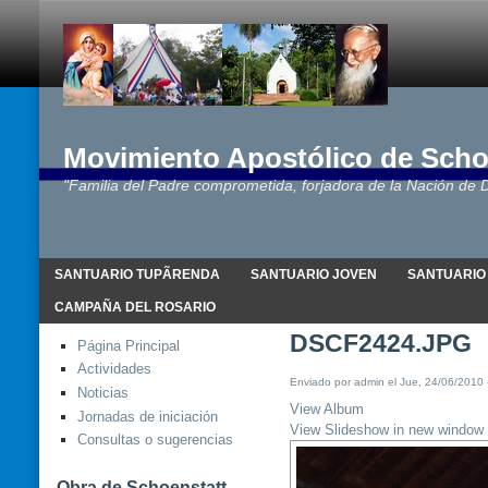
Movimiento Apostólico de Scho
"Familia del Padre comprometida, forjadora de la Nación de D
SANTUARIO TUPÃRENDA
SANTUARIO JOVEN
SANTUARIO
CAMPAÑA DEL ROSARIO
DSCF2424.JPG
Página Principal
Actividades
Enviado por admin el Jue, 24/06/2010 
Noticias
View Album
Jornadas de iniciación
View Slideshow in new window
Consultas o sugerencias
Obra de Schoenstatt