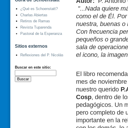
Autor:
P. Antonio
"...Nada quiere m
¿Qué es Schoenstatt?
como el de Él. Por
Charlas Abiertas
Retiros de Ramas
nuestra, buenas o 
Revista Tuparenda
Con frecuencia per
Pastoral de la Esperanza
pequeños o grande
Sitios externos
sala de operaciones
el icono, la i
magen 
Reflexiones del P. Nicolás
Buscar en este sitio:
El libro recomenda
mes de noviembre e
nuestro querido
P.
Cosp
, dentro de l
pedagógicos. Un ma
pero completo de 
importante en la r
con los demás, lo a