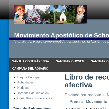
Movimiento Apostólico de Scho
"Familia del Padre comprometida, forjadora de la Nación de D
SANTUARIO TUPÃRENDA
SANTUARIO JOVEN
SANTUARIO
CAMPAÑA DEL ROSARIO
Libro de re
Página Principal
Actividades
afectiva
Noticias
Jornadas de iniciación
Enviado por racosta el M
Consultas o sugerencias
Prensa
Movimiento
Obra de Schoenstatt