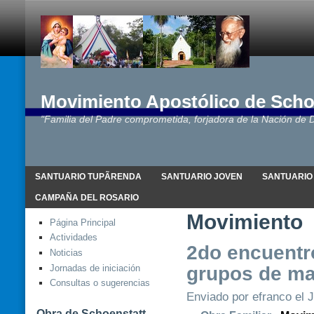
Movimiento Apostólico de Scho
"Familia del Padre comprometida, forjadora de la Nación de D
SANTUARIO TUPÃRENDA
SANTUARIO JOVEN
SANTUARIO
CAMPAÑA DEL ROSARIO
Movimiento
Página Principal
Actividades
2do encuentro
Noticias
grupos de ma
Jornadas de iniciación
Consultas o sugerencias
Enviado por efranco el J
Obra de Schoenstatt