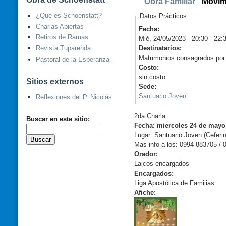
Obra Familiar
Movim
¿Qué es Schoenstatt?
Datos Prácticos
Charlas Abiertas
Fecha:
Retiros de Ramas
Mié, 24/05/2023 -
20:30
-
22:
Destinatarios:
Revista Tuparenda
Matrimonios consagrados por l
Pastoral de la Esperanza
Costo:
sin costo
Sitios externos
Sede:
Santuario Joven
Reflexiones del P. Nicolás
2da Charla
Buscar en este sitio:
Fecha: miercoles 24 de mayo,
Lugar: Santuario Joven (Ceferi
Mas info a los: 0994-883705 /
Orador:
Laicos encargados
Encargados:
Liga Apostólica de Familias
Afiche: