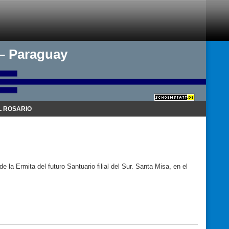
 – Paraguay
 ROSARIO
a Ermita del futuro Santuario filial del Sur. Santa Misa, en el