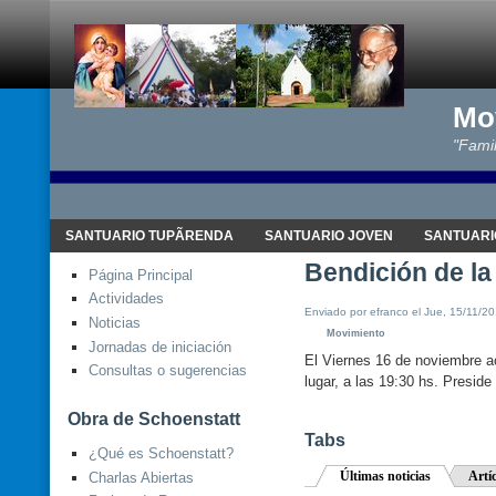
Mo
"Famil
SANTUARIO TUPÃRENDA
SANTUARIO JOVEN
SANTUARI
Bendición de la 
Página Principal
Actividades
Enviado por efranco el Jue, 15/11/20
Noticias
Movimiento
Jornadas de iniciación
El Viernes 16 de noviembre ac
Consultas o sugerencias
lugar, a las 19:30 hs. Presid
Obra de Schoenstatt
Tabs
¿Qué es Schoenstatt?
Últimas noticias
Artí
Charlas Abiertas