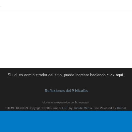
.
Si ud. es administrador del sitio, puede ingresar haciendo
click aquí
.
Reflexiones del P. Nicolás
Movimiento Apostólico de Schoenstatt
THEME DESIGN
Copyright © 2009 under
GPL
by
Tribute Media
. Site Powered by
Drupal
.