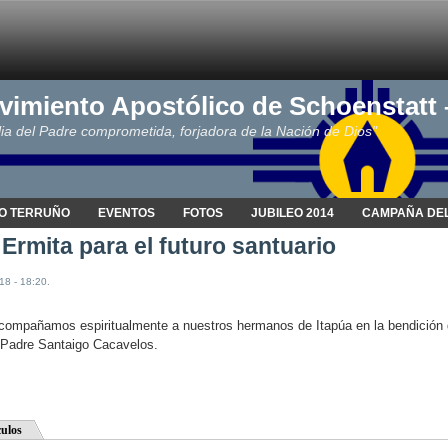
vimiento Apostólico de Schoenstatt
ia del Padre comprometida, forjadora de la Nación de Dios"
O TERRUÑO
EVENTOS
FOTOS
JUBILEO 2014
CAMPAÑA DEL
Ermita para el futuro santuario
18 - 18:20.
ompañamos espiritualmente a nuestros hermanos de Itapúa en la bendición de l
e Padre Santaigo Cacavelos.
culos