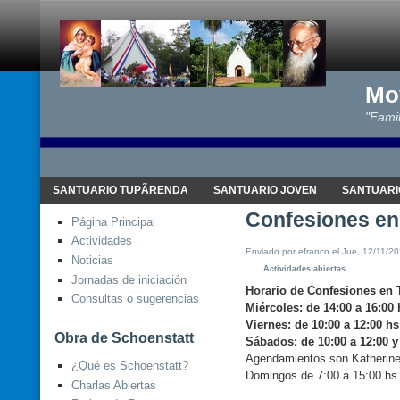
Mo
"Famil
SANTUARIO TUPÃRENDA
SANTUARIO JOVEN
SANTUARI
Confesiones en
Página Principal
Actividades
Enviado por efranco el Jue, 12/11/20
Noticias
Actividades abiertas
Jornadas de iniciación
Horario de Confesiones en
Consultas o sugerencias
Miércoles: de 14:00 a 16:00 
Viernes: de 10:00 a 12:00 hs
Obra de Schoenstatt
Sábados: de 10:00 a 12:00 y
Agendamientos son Katherine 
¿Qué es Schoenstatt?
Domingos de 7:00 a 15:00 hs
Charlas Abiertas