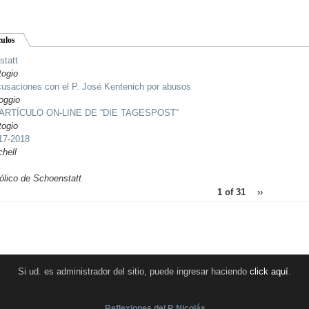
culos
statt
togio
cusaciones con el P. José Kentenich por abusos
oggio
RTÍCULO ON-LINE DE “DIE TAGESPOST”
togio
17-2018
hell
ólico de Schoenstatt
1 of 31
››
Si ud. es administrador del sitio, puede ingresar haciendo
click aquí
.
Reflexiones del P. Nicolás