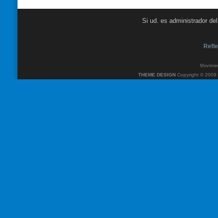
Si ud. es administrador de
Refle
Movimien
THEME DESIGN
Copyright © 2009