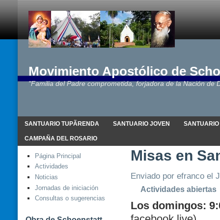
Movimiento Apostólico de Scho
"Familia del Padre comprometida, forjadora de la Nación de D
SANTUARIO TUPÃRENDA
SANTUARIO JOVEN
SANTUARIO
CAMPAÑA DEL ROSARIO
Misas en Sa
Página Principal
Actividades
Enviado por efranco el J
Noticias
Jornadas de iniciación
Actividades abiertas
Consultas o sugerencias
Los domingos: 9:
facebook live)
Obra de Schoenstatt