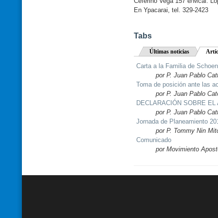
Ceferino Vega 157 e/Mcal. Ló
En Ypacarai, tel. 329-2423
Tabs
Últimas noticias
Artí
Carta a la Familia de Schoen
por P. Juan Pablo Cat
Toma de posición ante las a
por P. Juan Pablo Cat
DECLARACIÓN SOBRE EL A
por P. Juan Pablo Cat
Jornada de Planeamiento 20
por P. Tommy Nin Mitc
Comunicado
por Movimiento Apost