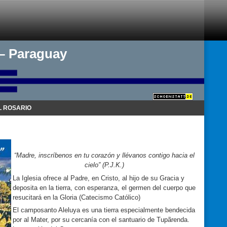
 – Paraguay
 ROSARIO
“Madre, inscríbenos en tu corazón y llévanos contigo hacia el
cielo” (P.J.K.)
La Iglesia ofrece al Padre, en Cristo, al hijo de su Gracia y
deposita en la tierra, con esperanza, el germen del cuerpo que
resucitará en la Gloria (Catecismo Católico)
El camposanto Aleluya es una tierra especialmente bendecida
por al Mater, por su cercanía con el santuario de Tupãrenda.