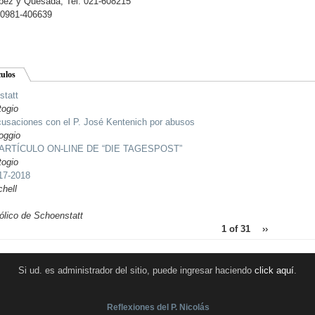
pez y Quesada, Tel. 021-608215
 0981-406639
culos
statt
togio
cusaciones con el P. José Kentenich por abusos
oggio
RTÍCULO ON-LINE DE “DIE TAGESPOST”
togio
17-2018
hell
ólico de Schoenstatt
1 of 31
››
Si ud. es administrador del sitio, puede ingresar haciendo
click aquí
.
Reflexiones del P. Nicolás