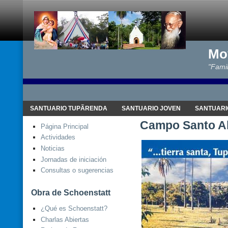
Mo
"Famil
SANTUARIO TUPÃRENDA
SANTUARIO JOVEN
SANTUARI
Campo Santo Al
Página Principal
Actividades
Noticias
Jornadas de iniciación
Consultas o sugerencias
Obra de Schoenstatt
¿Qué es Schoenstatt?
Charlas Abiertas