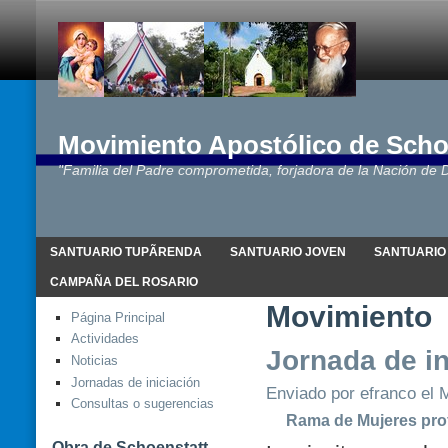
Movimiento Apostólico de Scho
"Familia del Padre comprometida, forjadora de la Nación de D
SANTUARIO TUPÃRENDA
SANTUARIO JOVEN
SANTUARIO
CAMPAÑA DEL ROSARIO
Movimiento
Página Principal
Actividades
Jornada de in
Noticias
Jornadas de iniciación
Enviado por efranco el M
Consultas o sugerencias
Rama de Mujeres pro
Obra de Schoenstatt