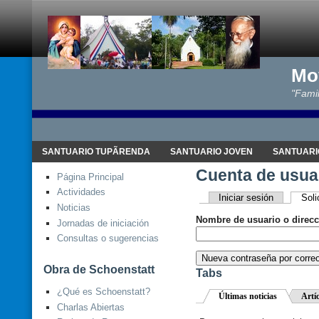
Mo
"Famil
SANTUARIO TUPÃRENDA
SANTUARIO JOVEN
SANTUARI
Cuenta de usua
Página Principal
Actividades
Iniciar sesión
Soli
Noticias
Nombre de usuario o direcc
Jornadas de iniciación
Consultas o sugerencias
Obra de Schoenstatt
Tabs
¿Qué es Schoenstatt?
Últimas noticias
Artí
Charlas Abiertas