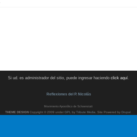
.
Si ud. es administrador del sitio, puede ingresar haciendo
click aquí
.
Reflexiones del P. Nicolás
Movimiento Apostólico de Schoenstatt
THEME DESIGN
Copyright © 2009 under
GPL
by
Tribute Media
. Site Powered by
Drupal
.