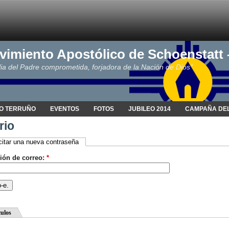
vimiento Apostólico de Schoenstatt
ia del Padre comprometida, forjadora de la Nación de Dios"
O TERRUÑO
EVENTOS
FOTOS
JUBILEO 2014
CAMPAÑA DEL
rio
citar una nueva contraseña
ión de correo:
*
culos